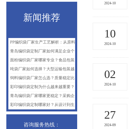
2024-10
新闻推荐
10
PP编织袋厂家生产工艺解析：从原料
2024-10
到成品需要哪些环节？
青岛编织袋定制厂家如何满足企业个
性化包装需求？
面粉编织袋厂家哪家专业？食品包装
行业更关注细节品质
吨袋厂家如何选择？大型运输包装越
02
来越看重安全性
饲料编织袋厂家怎么选？质量稳定比
2024-10
低价更重要
彩印编织袋定制为什么越来越重要？
很多企业开始重视包装形象
青岛编织袋厂家哪家更稳定？采购企
业为什么越来越重视生产实力
彩印编织袋定制哪家好？从设计到生
27
产看三润包装实力
咨询服务热线：
2024-09