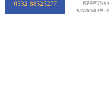
0532-88325277
夏季高温可能对
考虑其在高温环境下