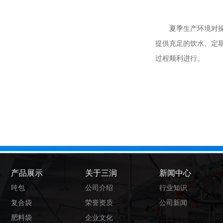
夏季生产环境对
提供充足的饮水、定
过程顺利进行。
产品展示
关于三润
新闻中心
吨包
公司介绍
行业知识
复合袋
荣誉资质
公司新闻
肥料袋
企业文化