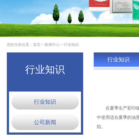
您的当前位置：
首页
>>
新闻中心
>>
行业知识
行业知识
行业知识
行业知识
在夏季生产彩印
中使用适合夏季的油
公司新闻
陷。