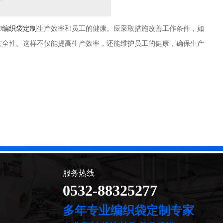
印编织袋定制
生产效率和员工的健康。应采取措施改善工作条件，如
安全性。这样不仅能提高生产效率，还能维护员工的健康，确保生产
服务热线
0532-88325277
多年专业编织袋定制专家