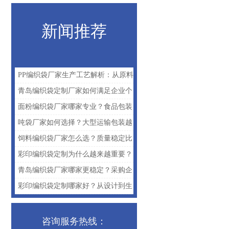
新闻推荐
PP编织袋厂家生产工艺解析：从原料
到成品需要哪些环节？
青岛编织袋定制厂家如何满足企业个
性化包装需求？
面粉编织袋厂家哪家专业？食品包装
行业更关注细节品质
吨袋厂家如何选择？大型运输包装越
来越看重安全性
饲料编织袋厂家怎么选？质量稳定比
低价更重要
彩印编织袋定制为什么越来越重要？
很多企业开始重视包装形象
青岛编织袋厂家哪家更稳定？采购企
业为什么越来越重视生产实力
彩印编织袋定制哪家好？从设计到生
产看三润包装实力
咨询服务热线：