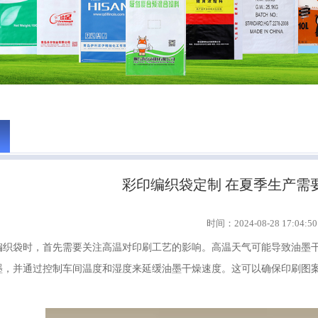
彩印编织袋定制 在夏季生产需
时间：
2024-08-28 17:04:50
编织袋时，首先需要关注高温对印刷工艺的影响。高温天气可能导致油墨
墨，并通过控制车间温度和湿度来延缓油墨干燥速度。这可以确保印刷图