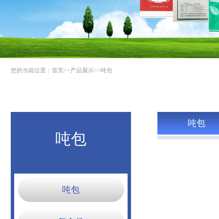
您的当前位置：
首页
>>
产品展示
>>
吨包
吨包
吨包
吨包