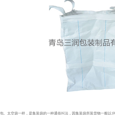
包、太空袋一样，是集装袋的一种通俗叫法，因集装袋所装货物一般以1吨